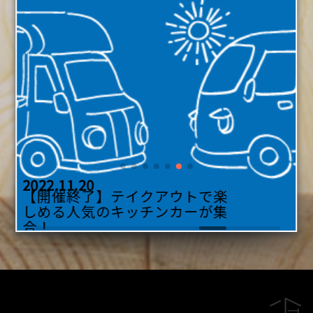
2026.06.10
2022.12.26
【開催中】とちアニ写真展2026
【
開
催
了
】
L
o
v
in
&
S
ラ
イ
ブ
開
！
開催！
終
催
【
開
催
終
了
】
H
a
l
l
o
w
e
e
n
抽
選
会
2022.10.20
2022.11.20
【開催終了】テイクアウトで楽
！
しめる人気のキッチンカーが集
合！...