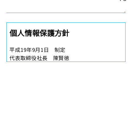
個人情報保護方針
平成19年9月1日 制定
代表取締役社長 陳賢徳
当社は、個人情報の保護、適正な管理が重要
な社会的責務であることを認識し、以下のと
上記に同意の上送信
おり個人情報保護方針を定め、これを実行、
維持してまいります。
基本方針
当社は、個人情報の保護に関する法令と社会
秩序を尊重・遵守し、個人情報の適正な取扱
いと保護に努めます。