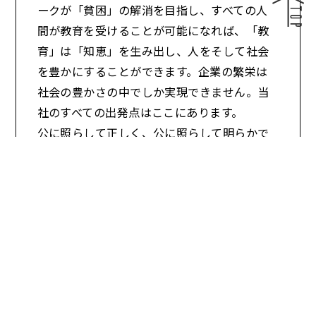
ークが「貧困」の解消を目指し、すべての人
間が教育を受けることが可能になれば、「教
育」は「知恵」を生み出し、人をそして社会
を豊かにすることができます。企業の繁栄は
社会の豊かさの中でしか実現できません。当
社のすべての出発点はここにあります。
公に照らして正しく、公に照らして明らかで
あれば、公に照らして平等な社会が実現でき
るはずです。この理念こそ混迷する世界にあ
って、当社が歩むべき道標(みちしるべ)である
と考えます。
1986年
本 社
〒320-0821
東京都世田谷区下北沢に「セラミックブルー
代表取締役